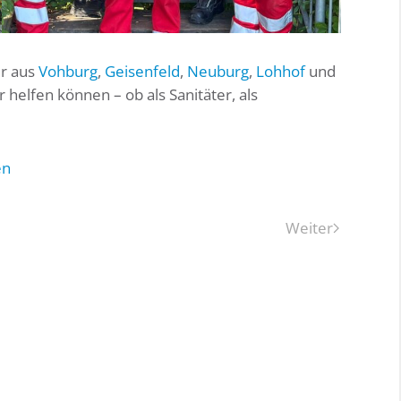
er aus
Vohburg
,
Geisenfeld
,
Neuburg
,
Lohhof
und
 helfen können – ob als Sanitäter, als
en
Weiter