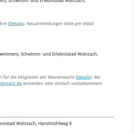
en)
,
Schwimm- und Erlebnisbad Wolnzach,
hre (
Details
). Neuanmeldungen bitte per eMail
hwimmen)
,
Schwimm- und Erlebnisbad Wolnzach,
ür die Mitglieder der Wasserwacht (
Details)
. Bei
olnzach.de
anmelden oder einfach vorbeikommen!
bnisbad Wolnzach, Hanslmühlweg 8