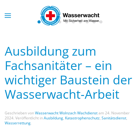
Skip to main content
Ausbildung zum
Fachsanitäter – ein
wichtiger Baustein der
Wasserwacht-Arbeit
Geschrieben von
Wasserwacht Wolnzach Wachdienst
am
24. November
2024
. Veröffentlicht in
Ausbildung
,
Katastrophenschutz
,
Sanitätsdienst
,
Wasserrettung
.