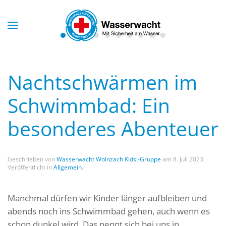
Skip to main content
Nachtschwärmen im
Schwimmbad: Ein
besonderes Abenteuer
Geschrieben von
Wasserwacht Wolnzach Kids!-Gruppe
am
8. Juli 2023
.
Veröffentlicht in
Allgemein
.
Manchmal dürfen wir Kinder länger aufbleiben und
abends noch ins Schwimmbad gehen, auch wenn es
schon dunkel wird. Das nennt sich bei uns in