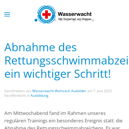
Skip to main content
Abnahme des
Rettungsschwimmabzei
ein wichtiger Schritt!
Geschrieben von
Wasserwacht Wolnzach Ausbilder
am
7. Juni 2023
.
Veröffentlicht in
Ausbildung
.
Am Mittwochabend fand im Rahmen unseres
regulären Trainings ein besonderes Ereignis statt: die
Abnahme des Rettungsschwimmabzeichens. Es war