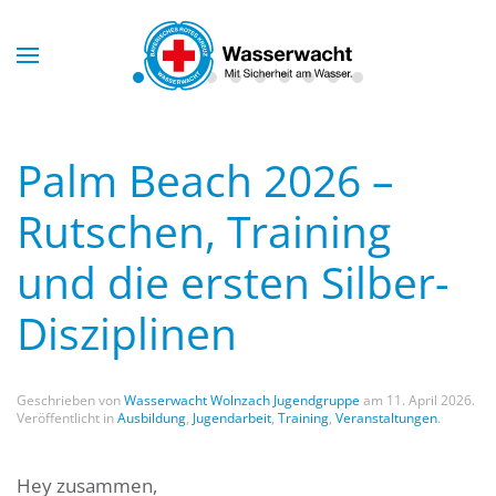
Skip to main content
Palm Beach 2026 –
Rutschen, Training
und die ersten Silber-
Disziplinen
Geschrieben von
Wasserwacht Wolnzach Jugendgruppe
am
11. April 2026
.
Veröffentlicht in
Ausbildung
,
Jugendarbeit
,
Training
,
Veranstaltungen
.
Hey zusammen,