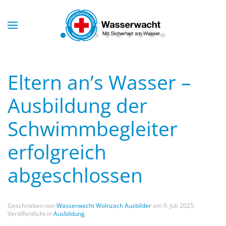
Skip to main content
Eltern an’s Wasser –
Ausbildung der
Schwimmbegleiter
erfolgreich
abgeschlossen
Geschrieben von
Wasserwacht Wolnzach Ausbilder
am
9. Juli 2025
.
Veröffentlicht in
Ausbildung
.