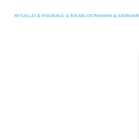
AKTUELLES & VISION
AUS- & RÜCKBLICK
TRAINING & JUGENDAR